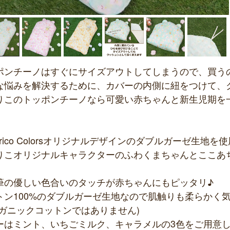
ポンチーノはすぐにサイズアウトしてしまうので、買う
な悩みを解決するために、カバーの内側に紐をつけて、
りこのトッポンチーノなら可愛い赤ちゃんと新生児期を
arico Colorsオリジナルデザインのダブルガーゼ生地
りこオリジナルキャラクターのふわくまちゃんとここあ
筆の優しい色合いのタッチが赤ちゃんにもピッタリ♪
トン100%のダブルガーゼ生地なので肌触りも柔らかく
ーガニックコットンではありません)
ーはミント、いちごミルク、キャラメルの3色をご用意