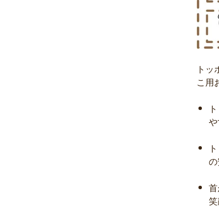
トッ
こ用
ト
や
ト
の
首
笑