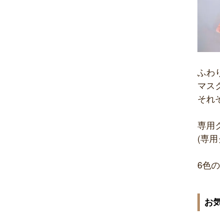
ふわ
マス
それ
専用
(専
6色
お