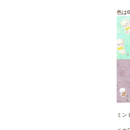
色は
ミン
その