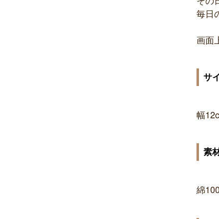
毎日
画面
サ
幅12
素
綿10